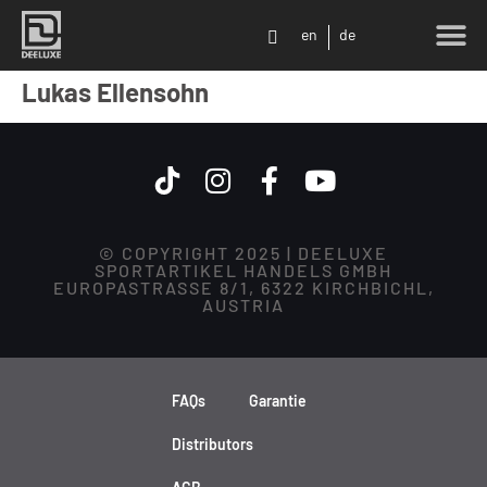
en
de
Lukas Ellensohn
© COPYRIGHT 2025 | DEELUXE
SPORTARTIKEL HANDELS GMBH
EUROPASTRASSE 8/1, 6322 KIRCHBICHL,
AUSTRIA
FAQs
Garantie
Distributors