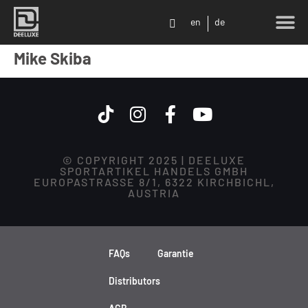
en
de
Mike Skiba
© COPYRIGHT 2025 | DEELUXE
SPORTARTIKEL HANDELS GMBH
EUROPASTRASSE 8/1, 6322 KIRCHBICHL,
AUSTRIA
FAQs
Garantie
Distributors